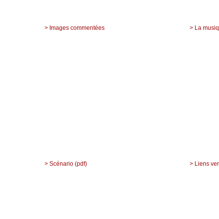
> Images commentées
> La musi
> Scénario (pdf)
> Liens ve