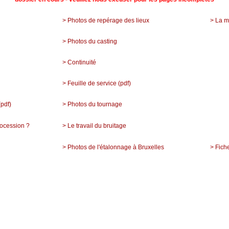
> Photos de repérage des lieux
> La m
> Photos du casting
> Continuité
> Feuille de service (pdf)
pdf)
> Photos du tournage
rocession ?
> Le travail du bruitage
> Photos de l'étalonnage à Bruxelles
> Fich