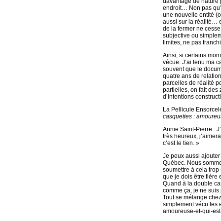
davantage de nature p
endroit… Non pas qu’e
une nouvelle entité (o
aussi sur la réalité… 
de la fermer ne cesse 
subjective ou simpleme
limites, ne pas franchi
Ainsi, si certains mo
vécue. J’ai tenu ma c
souvent que le docum
quatre ans de relation
parcelles de réalité p
partielles, on fait de
d’intentions construct
La Pellicule Ensorcel
casquettes : amoureus
Annie Saint-Pierre : 
très heureux, j’aimerai
c’est le tien. »
Je peux aussi ajouter 
Québec. Nous sommes,
soumettre à cela trop 
que je dois être fière 
Quand à la double ca
comme ça, je ne suis 
Tout se mélange chez 
simplement vécu les e
amoureuse-et-qui-est-