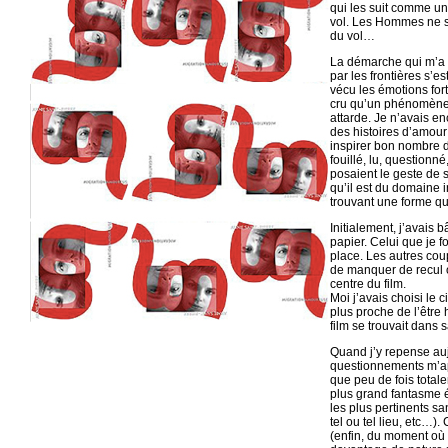
qui les suit comme un
vol. Les Hommes ne son
du vol…
La démarche qui m’
par les frontières s’
vécu les émotions for
cru qu’un phénomène 
attarde. Je n’avais en
des histoires d’amour
inspirer bon nombre de
fouillé, lu, questionn
posaient le geste de s
qu’il est du domaine 
trouvant une forme qui
Initialement, j’avais 
papier. Celui que je f
place. Les autres co
de manquer de recul o
centre du film.
Moi j’avais choisi le c
plus proche de l’être h
film se trouvait dans
Quand j’y repense aujo
questionnements m’app
que peu de fois total
plus grand fantasme é
les plus pertinents sa
tel ou tel lieu, etc…)
(enfin, du moment où i