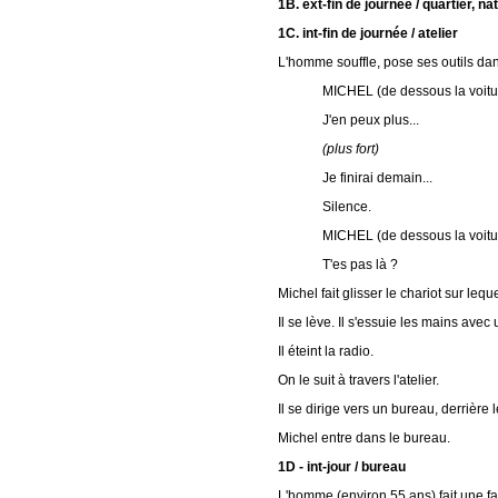
1B. ext-fin de journée / quartier, n
1C. int-fin de journée / atelier
L'homme souffle, pose ses outils dan
MICHEL (de dessous la voitu
J'en peux plus...
(plus fort)
Je finirai demain...
Silence.
MICHEL (de dessous la voitu
T'es pas là ?
Michel fait glisser le chariot sur leq
Il se lève. Il s'essuie les mains avec 
Il éteint la radio.
On le suit à travers l'atelier.
Il se dirige vers un bureau, derrière
Michel entre dans le bureau.
1D - int-jour / bureau
L'homme (environ 55 ans) fait une fa