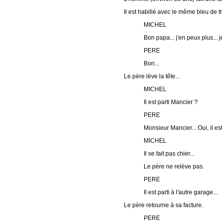
Il est habillé avec le même bleu de tr
MICHEL
Bon papa... j'en peux plus... j
PERE
Bon...
Le père lève la tête...
MICHEL
Il est parti Mancier ?
PERE
Monsieur Mancier... Oui, il est 
MICHEL
Il se fait pas chier...
Le père ne relève pas.
PERE
Il est parti à l'autre garage...
Le père retourne à sa facture.
PERE