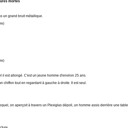
atures mortes
s un grand bruit métallique.
re)
re)
uel il est allongé. C'est un jeune homme d'environ 25 ans.
un chiffon tout en regardant à gauche à droite. Il est seul.
 lequel, on aperçoit à travers un Plexiglas dépoli, un homme assis derrière une table
cture.