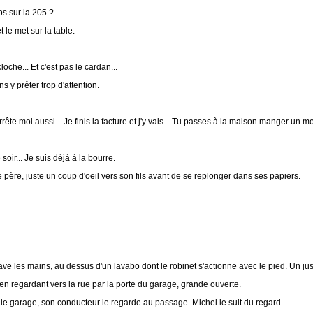
s sur la 205 ?
 le met sur la table.
cloche... Et c'est pas le cardan...
s y prêter trop d'attention.
rête moi aussi... Je finis la facture et j'y vais... Tu passes à la maison manger un 
soir... Je suis déjà à la bourre.
 père, juste un coup d'oeil vers son fils avant de se replonger dans ses papiers.
ve les mains, au dessus d'un lavabo dont le robinet s'actionne avec le pied. Un jus
 en regardant vers la rue par la porte du garage, grande ouverte.
le garage, son conducteur le regarde au passage. Michel le suit du regard.