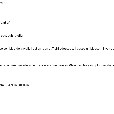
vert.
uartier)
reau, puis atelier
son bleu de travail. Il est en jean et T-shirt dessous. Il passe un blouson. Il voit qu
t assis comme précédemment, à travers une baie en Plexiglas, les yeux plongés dans
... Je te la laisse là...