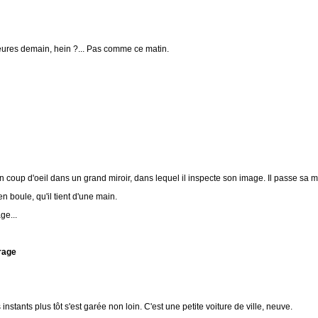
heures demain, hein ?... Pas comme ce matin.
 un coup d'oeil dans un grand miroir, dans lequel il inspecte son image. Il passe sa
en boule, qu'il tient d'une main.
ge...
arage
instants plus tôt s'est garée non loin. C'est une petite voiture de ville, neuve.