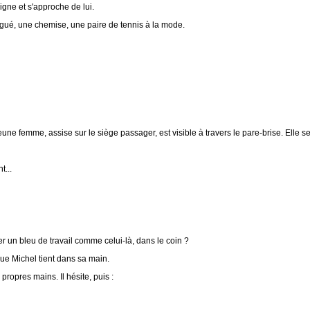
igne et s'approche de lui.
tigué, une chemise, une paire de tennis à la mode.
eune femme, assise sur le siège passager, est visible à travers le pare-brise. Elle s
t...
r un bleu de travail comme celui-là, dans le coin ?
que Michel tient dans sa main.
 propres mains. Il hésite, puis :