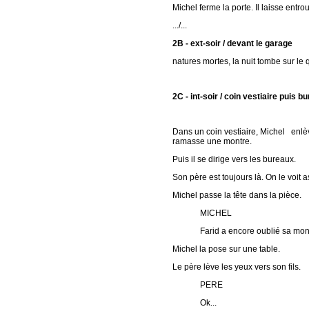
Michel ferme la porte. Il laisse entrou
.../...
2B - ext-soir / devant le garage
natures mortes, la nuit tombe sur le q
2C - int-soir / coin vestiaire puis bu
Dans un coin vestiaire, Michel enlève 
ramasse une montre.
Puis il se dirige vers les bureaux.
Son père est toujours là. On le voi
Michel passe la tête dans la pièce.
MICHEL
Farid a encore oublié sa montre
Michel la pose sur une table.
Le père lève les yeux vers son fils.
PERE
Ok...