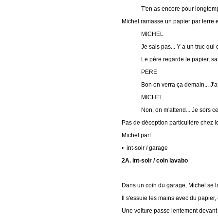
T'en as encore pour longtemp
Michel ramasse un papier par terre et
MICHEL
Je sais pas... Y a un truc qui 
Le père regarde le papier, san
PERE
Bon on verra ça demain... J'ar
MICHEL
Non, on m'attend... Je sors ce 
Pas de déception particulière chez le
Michel part.
• int-soir / garage
2A. int-soir / coin lavabo
Dans un coin du garage, Michel se la
Il s'essuie les mains avec du papier,
Une voiture passe lentement devant 