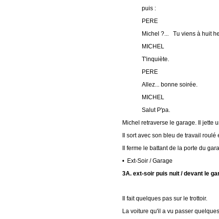
puis :
PERE
Michel ?... Tu viens à huit 
MICHEL
T'inquiète.
PERE
Allez... bonne soirée.
MICHEL
Salut P'pa.
Michel retraverse le garage. Il jette
Il sort avec son bleu de travail roulé 
Il ferme le battant de la porte du gara
• Ext-Soir / Garage
3A. ext-soir puis nuit / devant le g
Il fait quelques pas sur le trottoir.
La voiture qu'il a vu passer quelques 